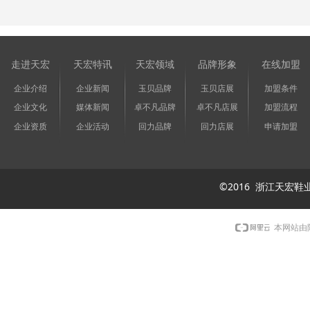
走进天宏
天宏特讯
天宏领域
品牌形象
在线加盟
企业介绍
企业新闻
玉贝品牌
玉贝店展
加盟条件
企业文化
媒体新闻
卓不凡品牌
卓不凡店展
加盟流程
企业资质
企业活动
回力品牌
回力店展
申请加盟
©2016 浙江天
本网站由