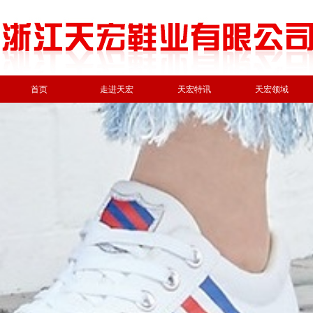
首页
走进天宏
天宏特讯
天宏领域
网站首页
ꄲ
01玉贝品牌
ꄲ
玉贝产品18